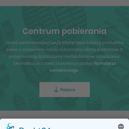
Centrum pobierania
Jesteś zainteresowany naszą ofertą? Nasz katalog produktów
zawiera zestawienie naszej różnorodnej oferty produktów. Z
przyjemnością dostarczamy niestandardowe rozwiązania.
Skontaktuj się z nami za pomocą naszego
formularza
kontaktowego
.
Pobierz